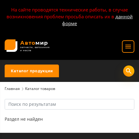
На сайте проводятся технические работы, в случае
возникновения проблем просьба описать их в
данной
форме
Авто
мир
запчасти, автохимия
и масла
Каталог продукции
Главная
Каталог товаров
Раздел не найден