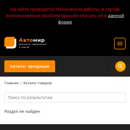
На сайте проводятся технические работы, в случае
возникновения проблем просьба описать их в
данной
форме
Авто
мир
запчасти, автохимия
и масла
Каталог продукции
Главная
Каталог товаров
Раздел не найден