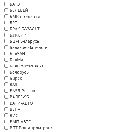
БАТЭ
БЕЛЕБЕЙ
БМК гТольятти
БРТ
БРиК-БАЗАЛЬТ
БУКСИР
БЦМ Беларусь
БалаковоЗапчасть
БелЗАН
БелМаг
БелРемкомплект
Беларусь
Бирск
ВАЗ
ВАЗЛ Ростов
ВАЛЕЕ-95
ВАТИ-АВТО
ВЕПА
ВИС
ВМП-АВТО
ВПТ Волгапромтранс