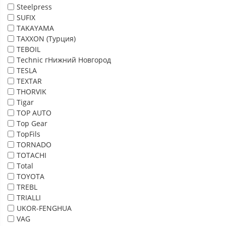
Steelpress
SUFIX
TAKAYAMA
TAXXON (Турция)
TEBOIL
Technic гНижний Новгород
TESLA
TEXTAR
THORVIK
Tigar
TOP AUTO
Top Gear
TopFils
TORNADO
TOTACHI
Total
TOYOTA
TREBL
TRIALLI
UKOR-FENGHUA
VAG