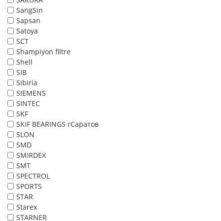
SangSin
Sapsan
Satoya
SCT
Shampiyon filtre
Shell
SIB
Sibiria
SIEMENS
SINTEC
SKF
SKIF BEARINGS гСаратов
SLON
SMD
SMIRDEX
SMT
SPECTROL
SPORTS
STAR
Starex
STARNER