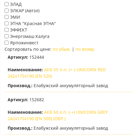
ЭЛАД
ЭЛКАР (Автэл)
ЭМИ
ЭТНА "Красная ЭТНА"
ЭФФЕКТ
Энергомаш Калуга
Ярпожинвест
Сортировать по цене:
по убыв.
|
по возвр.
Артикул:
152444
Наименование:
АКБ 55 п.п. (+-) UNICORN RED
242х175х190 (EN 520)
Производ.:
Елабужский аккумуляторный завод
Артикул:
152682
Наименование:
АКБ 60 о.п. (-+) UNICORN GREY
242х175х190 (EN 500) (ОБР.)
Производ.:
Елабужский аккумуляторный завод