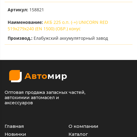
Артикул:
158821
Наименование:
АКБ 225 о.п. (-+) UNICORN RED
519х279х240 (EN 1500) (ОБР.) конус
Производ.:
Елабужский аккумуляторный завод
Авто
мир
Оптовая продажа запасных частей,
автохимии автомасел и
аксессуаров
Главная
О компании
Новинки
Каталог