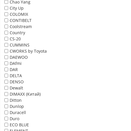
Chao Yang
City Up
COLOMIX
CONTIBELT
Coolstream
Country
CS-20
CUMMINS
CWORKS by Toyota
DAEWOO
DAfmi
DAR
DELTA
DENSO
Dewalt
DIMAXX (Китай)
Ditton
Dunlop
Duracell
Duro
ECO BLUE
ELEMENT