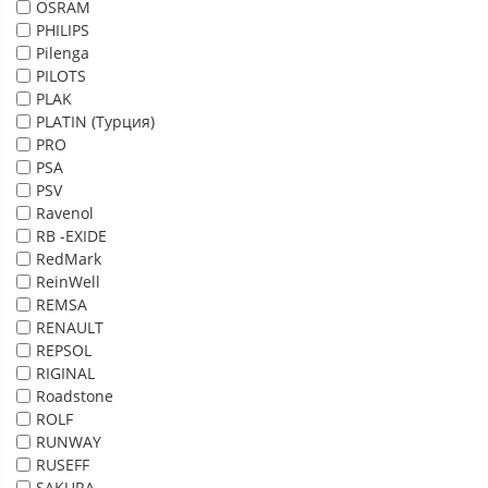
OSRAM
PHILIPS
Pilenga
PILOTS
PLAK
PLATIN (Турция)
PRO
PSA
PSV
Ravenol
RB -EXIDE
RedMark
ReinWell
REMSA
RENAULT
REPSOL
RIGINAL
Roadstone
ROLF
RUNWAY
RUSEFF
SAKURA