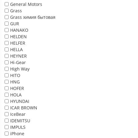
General Motors
Grass
Grass химия бытовая
GUR
HANAKO
HELDEN
HELFER
HELLA
HEYNER
Hi-Gear
High Way
HITO
HNG
HOFER
HOLA
HYUNDAI
ICAR BROWN
IceBear
IDEMITSU
IMPULS
iPhone