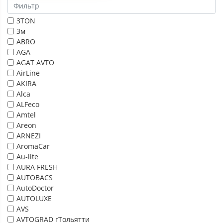
3TON
3м
ABRO
AGA
AGAT AVTO
AirLine
AKIRA
Alca
ALFeco
Amtel
Areon
ARNEZI
AromaCar
Au-lite
AURA FRESH
AUTOBACS
AutoDoctor
AUTOLUXE
AVS
AVTOGRAD гТольятти