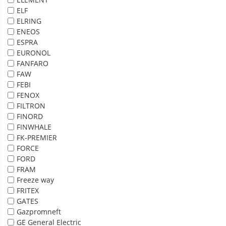
ELF
ELRING
ENEOS
ESPRA
EURONOL
FANFARO
FAW
FEBI
FENOX
FILTRON
FINORD
FINWHALE
FK-PREMIER
FORCE
FORD
FRAM
Freeze way
FRITEX
GATES
Gazpromneft
GE General Electric