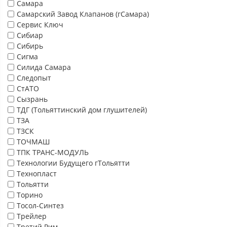
Самара
Самарский Завод Клапанов (гСамара)
Сервис Ключ
Сибиар
Сибирь
Сигма
Силида Самара
Следопыт
СтАТО
Сызрань
ТДГ (Тольяттинский дом глушителей)
ТЗА
ТЗСК
ТОЧМАШ
ТПК ТРАНС-МОДУЛЬ
Технологии Будущего гТольятти
Технопласт
Тольятти
Торино
Тосол-Синтез
Трейлер
Третий Рим