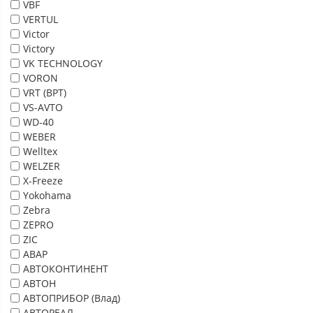
VBF
VERTUL
Victor
Victory
VK TECHNOLOGY
VORON
VRT (ВРТ)
VS-AVTO
WD-40
WEBER
Welltex
WELZER
X-Freeze
Yokohama
Zebra
ZEPRO
ZIC
АВАР
АВТОКОНТИНЕНТ
АВТОН
АВТОПРИБОР (Влад)
АВТОРЕАЛ