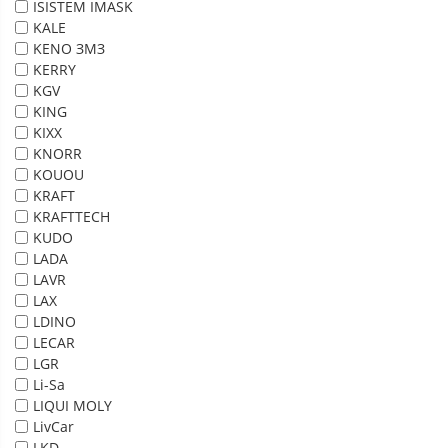
ISISTEM IMASK
KALE
KENO ЗМЗ
KERRY
KGV
KING
KIXX
KNORR
KOUOU
KRAFT
KRAFTTECH
KUDO
LADA
LAVR
LAX
LDINO
LECAR
LGR
Li-Sa
LIQUI MOLY
LivCar
LKD