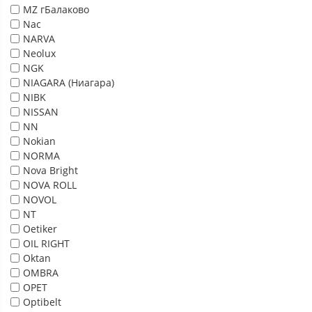
MZ гБалаково
Nac
NARVA
Neolux
NGK
NIAGARA (Ниагара)
NIBK
NISSAN
NN
Nokian
NORMA
Nova Bright
NOVA ROLL
NOVOL
NT
Oetiker
OIL RIGHT
Oktan
OMBRA
OPET
Optibelt