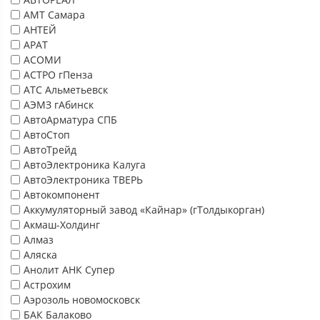
АМТ Самара
АНТЕЙ
АРАТ
АСОМИ
АСТРО гПенза
АТС Альметьевск
АЭМЗ гАбинск
АвтоАрматура СПБ
АвтоСтоп
АвтоТрейд
АвтоЭлектроника Калуга
АвтоЭлектроника ТВЕРЬ
Автокомпонент
Аккумуляторный завод «Кайнар» (гТолдыкорган)
Акмаш-Холдинг
Алмаз
Аляска
Анолит АНК Супер
Астрохим
Аэрозоль новомосковск
БАК Балаково