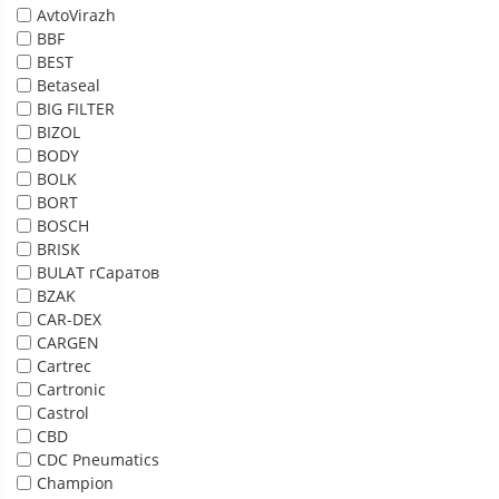
AvtoVirazh
BBF
BEST
Betaseal
BIG FILTER
BIZOL
BODY
BOLK
BORT
BOSCH
BRISK
BULAT гСаратов
BZAK
CAR-DEX
CARGEN
Cartrec
Cartronic
Castrol
CBD
CDC Pneumatics
Champion