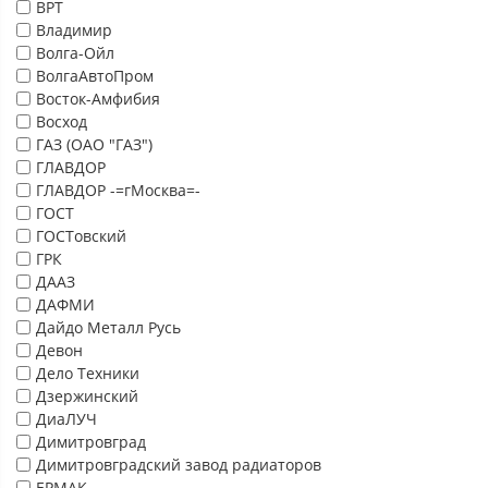
ВРТ
Владимир
Волга-Ойл
ВолгаАвтоПром
Восток-Амфибия
Восход
ГАЗ (ОАО "ГАЗ")
ГЛАВДОР
ГЛАВДОР -=гМосква=-
ГОСТ
ГОСТовский
ГРК
ДААЗ
ДАФМИ
Дайдо Металл Русь
Девон
Дело Техники
Дзержинский
ДиаЛУЧ
Димитровград
Димитровградский завод радиаторов
ЕРМАК