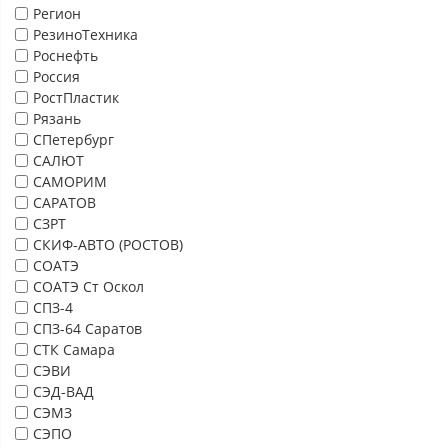
Регион
РезиноТехника
Роснефть
Россия
РостПластик
Рязань
СПетербург
САЛЮТ
САМОРИМ
САРАТОВ
СЗРТ
СКИФ-АВТО (РОСТОВ)
СОАТЭ
СОАТЭ Ст Оскол
СПЗ-4
СПЗ-64 Саратов
СТК Самара
СЭВИ
СЭД-ВАД
СЭМЗ
СЭПО