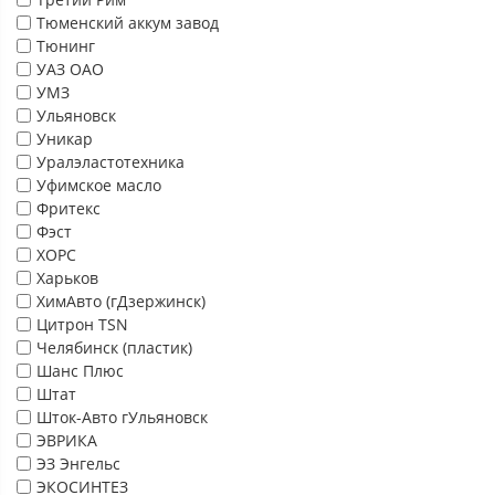
Тюменский аккум завод
Тюнинг
УАЗ ОАО
УМЗ
Ульяновск
Уникар
Уралэластотехника
Уфимское масло
Фритекс
Фэст
ХОРС
Харьков
ХимАвто (гДзержинск)
Цитрон TSN
Челябинск (пластик)
Шанс Плюс
Штат
Шток-Авто гУльяновск
ЭВРИКА
ЭЗ Энгельс
ЭКОСИНТЕЗ