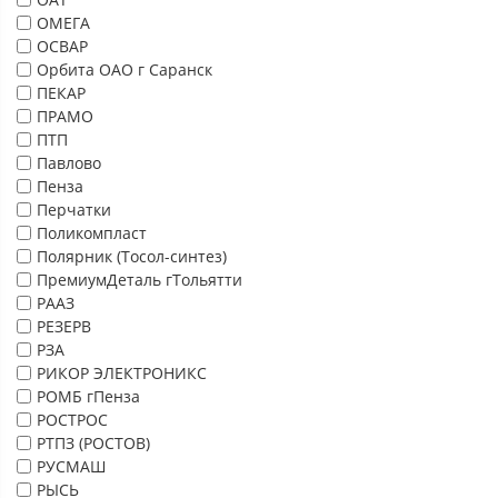
ОМЕГА
ОСВАР
Орбита ОАО г Саранск
ПЕКАР
ПРАМО
ПТП
Павлово
Пенза
Перчатки
Поликомпласт
Полярник (Тосол-синтез)
ПремиумДеталь гТольятти
РААЗ
РЕЗЕРВ
РЗА
РИКОР ЭЛЕКТРОНИКС
РОМБ гПенза
РОСТРОС
РТПЗ (РОСТОВ)
РУСМАШ
РЫСЬ