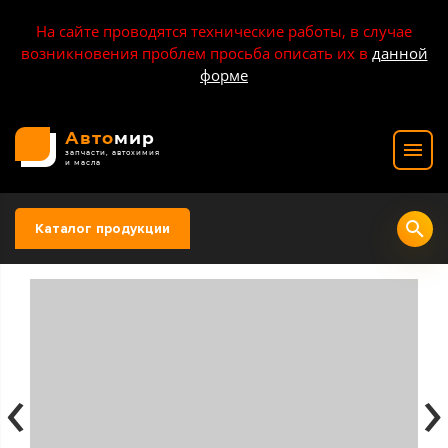
На сайте проводятся технические работы, в случае
возникновения проблем просьба описать их в
данной
форме
Авто
мир
запчасти, автохимия
и масла
Каталог продукции
‹
›