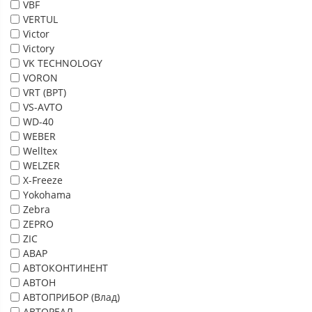
VBF
VERTUL
Victor
Victory
VK TECHNOLOGY
VORON
VRT (ВРТ)
VS-AVTO
WD-40
WEBER
Welltex
WELZER
X-Freeze
Yokohama
Zebra
ZEPRO
ZIC
АВАР
АВТОКОНТИНЕНТ
АВТОН
АВТОПРИБОР (Влад)
АВТОРЕАЛ