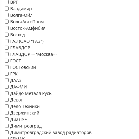
ВРТ
Владимир
Волга-Ойл
ВолгаАвтоПром
Восток-Амфибия
Восход
ГАЗ (ОАО "ГАЗ")
ГЛАВДОР
ГЛАВДОР -=гМосква=-
ГОСТ
ГОСТовский
ГРК
ДААЗ
ДАФМИ
Дайдо Металл Русь
Девон
Дело Техники
Дзержинский
ДиаЛУЧ
Димитровград
Димитровградский завод радиаторов
ЕРМАК