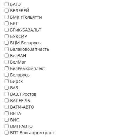
БАТЭ
БЕЛЕБЕЙ
БМК гТольятти
БРТ
БРиК-БАЗАЛЬТ
БУКСИР
БЦМ Беларусь
БалаковоЗапчасть
БелЗАН
БелМаг
БелРемкомплект
Беларусь
Бирск
ВАЗ
ВАЗЛ Ростов
ВАЛЕЕ-95
ВАТИ-АВТО
ВЕПА
ВИС
ВМП-АВТО
ВПТ Волгапромтранс