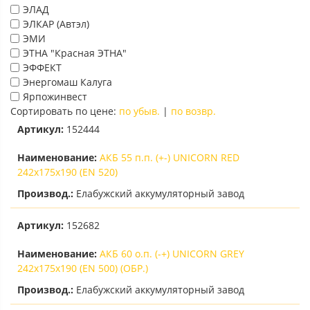
ЭЛАД
ЭЛКАР (Автэл)
ЭМИ
ЭТНА "Красная ЭТНА"
ЭФФЕКТ
Энергомаш Калуга
Ярпожинвест
Сортировать по цене:
по убыв.
|
по возвр.
Артикул:
152444
Наименование:
АКБ 55 п.п. (+-) UNICORN RED
242х175х190 (EN 520)
Производ.:
Елабужский аккумуляторный завод
Артикул:
152682
Наименование:
АКБ 60 о.п. (-+) UNICORN GREY
242х175х190 (EN 500) (ОБР.)
Производ.:
Елабужский аккумуляторный завод