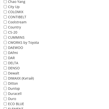
Chao Yang
City Up
COLOMIX
CONTIBELT
Coolstream
Country
CS-20
CUMMINS
CWORKS by Toyota
DAEWOO
DAfmi
DAR
DELTA
DENSO
Dewalt
DIMAXX (Китай)
Ditton
Dunlop
Duracell
Duro
ECO BLUE
ELEMENT