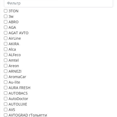
3TON
3м
ABRO
AGA
AGAT AVTO
AirLine
AKIRA
Alca
ALFeco
Amtel
Areon
ARNEZI
AromaCar
Au-lite
AURA FRESH
AUTOBACS
AutoDoctor
AUTOLUXE
AVS
AVTOGRAD гТольятти