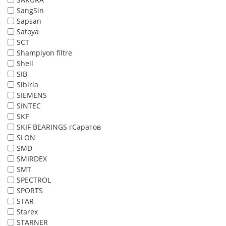
SangSin
Sapsan
Satoya
SCT
Shampiyon filtre
Shell
SIB
Sibiria
SIEMENS
SINTEC
SKF
SKIF BEARINGS гСаратов
SLON
SMD
SMIRDEX
SMT
SPECTROL
SPORTS
STAR
Starex
STARNER