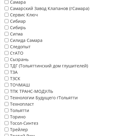
Самара
Самарский Завод Клапанов (гСамара)
Сервис Ключ
Сибиар
Сибирь
Сигма
Силида Самара
Следопыт
СтАТО
Сызрань
ТДГ (Тольяттинский дом глушителей)
ТЗА
ТЗСК
ТОЧМАШ
ТПК ТРАНС-МОДУЛЬ
Технологии Будущего гТольятти
Технопласт
Тольятти
Торино
Тосол-Синтез
Трейлер
Третий Рим