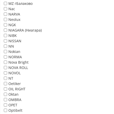
MZ гБалаково
Nac
NARVA
Neolux
NGK
NIAGARA (Ниагара)
NIBK
NISSAN
NN
Nokian
NORMA
Nova Bright
NOVA ROLL
NOVOL
NT
Oetiker
OIL RIGHT
Oktan
OMBRA
OPET
Optibelt