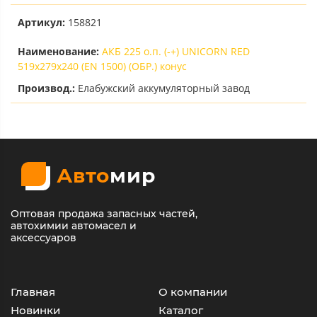
Артикул:
158821
Наименование:
АКБ 225 о.п. (-+) UNICORN RED
519х279х240 (EN 1500) (ОБР.) конус
Производ.:
Елабужский аккумуляторный завод
Авто
мир
Оптовая продажа запасных частей,
автохимии автомасел и
аксессуаров
Главная
О компании
Новинки
Каталог