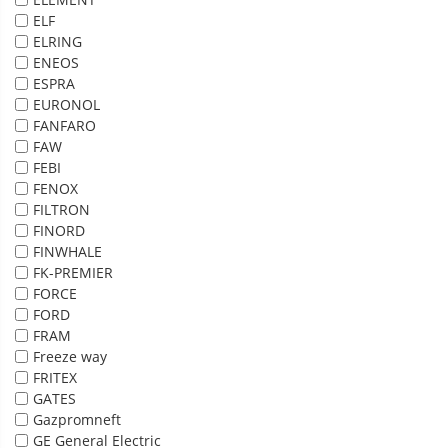
ELF
ELRING
ENEOS
ESPRA
EURONOL
FANFARO
FAW
FEBI
FENOX
FILTRON
FINORD
FINWHALE
FK-PREMIER
FORCE
FORD
FRAM
Freeze way
FRITEX
GATES
Gazpromneft
GE General Electric