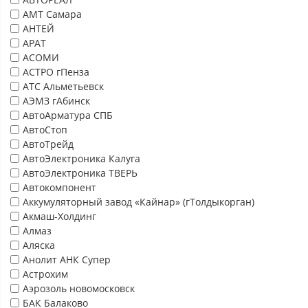
АМТ Самара
АНТЕЙ
АРАТ
АСОМИ
АСТРО гПенза
АТС Альметьевск
АЭМЗ гАбинск
АвтоАрматура СПБ
АвтоСтоп
АвтоТрейд
АвтоЭлектроника Калуга
АвтоЭлектроника ТВЕРЬ
Автокомпонент
Аккумуляторный завод «Кайнар» (гТолдыкорган)
Акмаш-Холдинг
Алмаз
Аляска
Анолит АНК Супер
Астрохим
Аэрозоль новомосковск
БАК Балаково