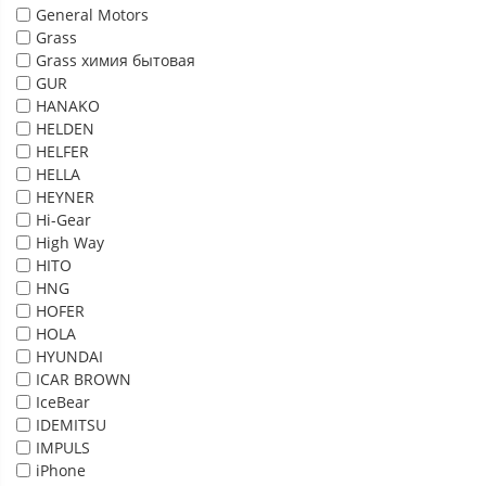
General Motors
Grass
Grass химия бытовая
GUR
HANAKO
HELDEN
HELFER
HELLA
HEYNER
Hi-Gear
High Way
HITO
HNG
HOFER
HOLA
HYUNDAI
ICAR BROWN
IceBear
IDEMITSU
IMPULS
iPhone