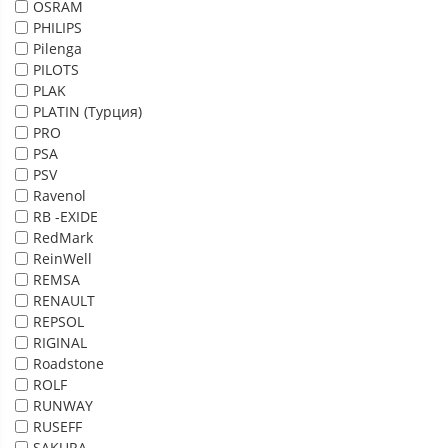
OSRAM
PHILIPS
Pilenga
PILOTS
PLAK
PLATIN (Турция)
PRO
PSA
PSV
Ravenol
RB -EXIDE
RedMark
ReinWell
REMSA
RENAULT
REPSOL
RIGINAL
Roadstone
ROLF
RUNWAY
RUSEFF
SAKURA