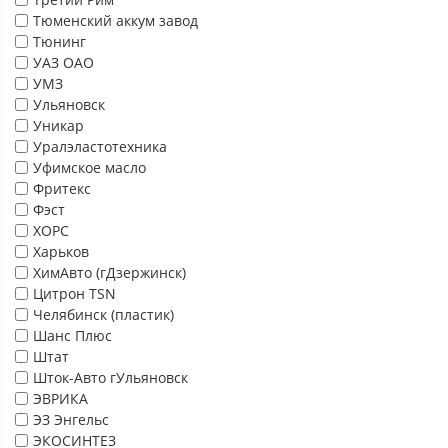
Тюменский аккум завод
Тюнинг
УАЗ ОАО
УМЗ
Ульяновск
Уникар
Уралэластотехника
Уфимское масло
Фритекс
Фэст
ХОРС
Харьков
ХимАвто (гДзержинск)
Цитрон TSN
Челябинск (пластик)
Шанс Плюс
Штат
Шток-Авто гУльяновск
ЭВРИКА
ЭЗ Энгельс
ЭКОСИНТЕЗ