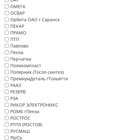
ОМЕГА
ОСВАР
Орбита ОАО г Саранск
ПЕКАР
ПРАМО
ПТП
Павлово
Пенза
Перчатки
Поликомпласт
Полярник (Тосол-синтез)
ПремиумДеталь гТольятти
РААЗ
РЕЗЕРВ
РЗА
РИКОР ЭЛЕКТРОНИКС
РОМБ гПенза
РОСТРОС
РТПЗ (РОСТОВ)
РУСМАШ
РЫСЬ