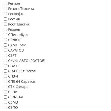
Регион
РезиноТехника
Роснефть
Россия
РостПластик
Рязань
СПетербург
САЛЮТ
САМОРИМ
САРАТОВ
СЗРТ
СКИФ-АВТО (РОСТОВ)
СОАТЭ
СОАТЭ Ст Оскол
СПЗ-4
СПЗ-64 Саратов
СТК Самара
СЭВИ
СЭД-ВАД
СЭМЗ
СЭПО