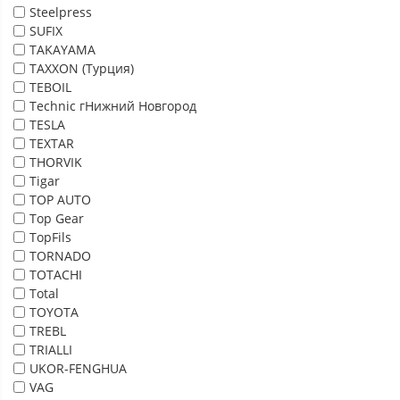
Steelpress
SUFIX
TAKAYAMA
TAXXON (Турция)
TEBOIL
Technic гНижний Новгород
TESLA
TEXTAR
THORVIK
Tigar
TOP AUTO
Top Gear
TopFils
TORNADO
TOTACHI
Total
TOYOTA
TREBL
TRIALLI
UKOR-FENGHUA
VAG