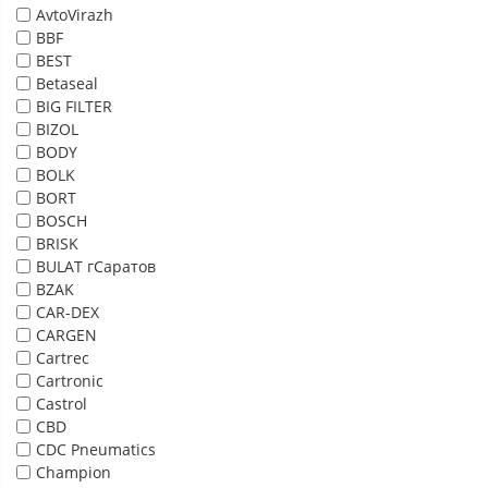
AvtoVirazh
BBF
BEST
Betaseal
BIG FILTER
BIZOL
BODY
BOLK
BORT
BOSCH
BRISK
BULAT гСаратов
BZAK
CAR-DEX
CARGEN
Cartrec
Cartronic
Castrol
CBD
CDC Pneumatics
Champion