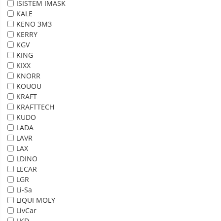
ISISTEM IMASK
KALE
KENO ЗМЗ
KERRY
KGV
KING
KIXX
KNORR
KOUOU
KRAFT
KRAFTTECH
KUDO
LADA
LAVR
LAX
LDINO
LECAR
LGR
Li-Sa
LIQUI MOLY
LivCar
LKD