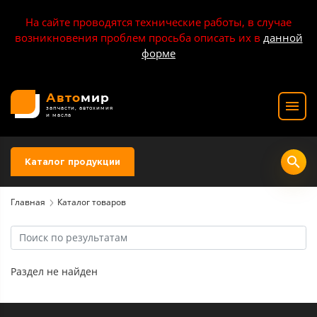
На сайте проводятся технические работы, в случае
возникновения проблем просьба описать их в
данной
форме
Авто
мир
запчасти, автохимия
и масла
Каталог продукции
Главная
Каталог товаров
Раздел не найден