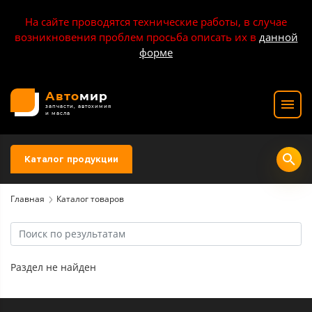
На сайте проводятся технические работы, в случае
возникновения проблем просьба описать их в
данной
форме
Авто
мир
запчасти, автохимия
и масла
Каталог продукции
Главная
Каталог товаров
Раздел не найден