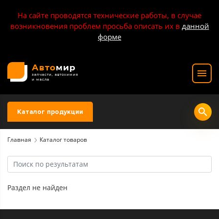
На сайте проводятся технические работы, в случае
возникновения проблем просьба описать их в
данной
форме
Авто
мир
запчасти, автохимия
и масла
Каталог продукции
Главная
Каталог товаров
Раздел не найден