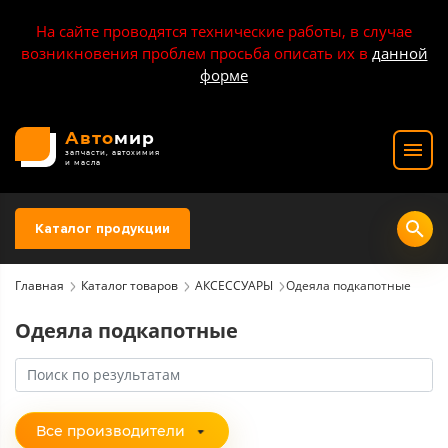
На сайте проводятся технические работы, в случае
возникновения проблем просьба описать их в
данной
форме
Авто
мир
запчасти, автохимия
и масла
Каталог продукции
Главная
Каталог товаров
АКСЕССУАРЫ
Одеяла подкапотные
Одеяла подкапотные
Все производители