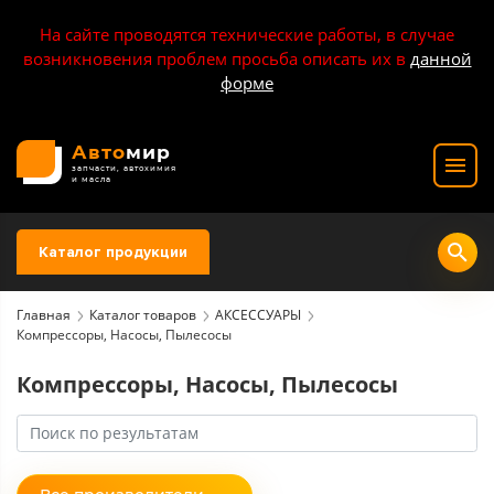
На сайте проводятся технические работы, в случае
возникновения проблем просьба описать их в
данной
форме
Авто
мир
запчасти, автохимия
и масла
Каталог продукции
Главная
Каталог товаров
АКСЕССУАРЫ
Компрессоры, Насосы, Пылесосы
Компрессоры, Насосы, Пылесосы