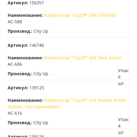
Артикул:
156351
Наименование:
Компрессор "CityUP" 588 EXTREME
AC-588
Производ.:
City Up
Артикул:
146746
Наименование:
Компрессор "CityUP" 606 Twin Action
AC-606
Упак:
Производ.:
City Up
6
шт
Артикул:
139125
Наименование:
Компрессор "CityUP" 616 Double Piston
Station -=2х поршневой=-
AC-616
Упак:
Производ.:
City Up
4
шт
Артикул:
139126