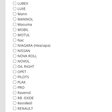
LUBEX
LUXE
Mann
MANNOL
Masuma
MOBIL
MOTUL
Nac
NIAGARA (Ниагара)
NISSAN
NOVA ROLL
NOVOL
OIL RIGHT
OPET
PILOTS
PLAK
PRO
Ravenol
RB -EXIDE
ReinWell
RENAULT