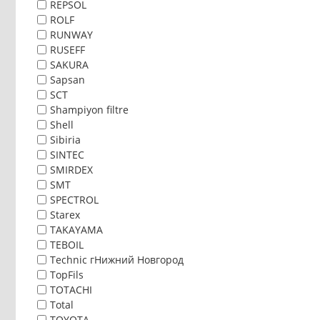
REPSOL
ROLF
RUNWAY
RUSEFF
SAKURA
Sapsan
SCT
Shampiyon filtre
Shell
Sibiria
SINTEC
SMIRDEX
SMT
SPECTROL
Starex
TAKAYAMA
TEBOIL
Technic гНижний Новгород
TopFils
TOTACHI
Total
TOYOTA