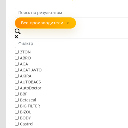
Все производители
3TON
ABRO
AGA
AGAT AVTO
AKIRA
AUTOBACS
AutoDoctor
BBF
Betaseal
BIG FILTER
BIZOL
BODY
Castrol