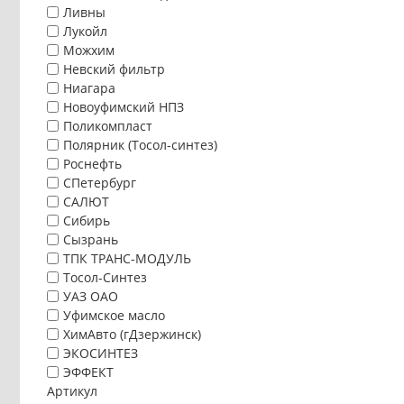
Ливны
Лукойл
Можхим
Невский фильтр
Ниагара
Новоуфимский НПЗ
Поликомпласт
Полярник (Тосол-синтез)
Роснефть
СПетербург
САЛЮТ
Сибирь
Сызрань
ТПК ТРАНС-МОДУЛЬ
Тосол-Синтез
УАЗ ОАО
Уфимское масло
ХимАвто (гДзержинск)
ЭКОСИНТЕЗ
ЭФФЕКТ
Артикул