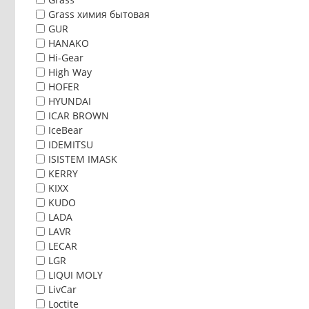
Grass химия бытовая
GUR
HANAKO
Hi-Gear
High Way
HOFER
HYUNDAI
ICAR BROWN
IceBear
IDEMITSU
ISISTEM IMASK
KERRY
KIXX
KUDO
LADA
LAVR
LECAR
LGR
LIQUI MOLY
LivCar
Loctite