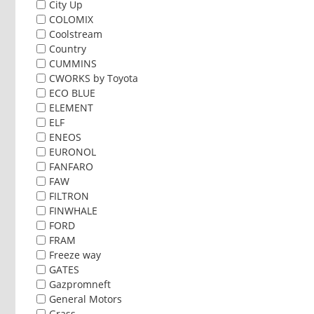
City Up
COLOMIX
Coolstream
Country
CUMMINS
CWORKS by Toyota
ECO BLUE
ELEMENT
ELF
ENEOS
EURONOL
FANFARO
FAW
FILTRON
FINWHALE
FORD
FRAM
Freeze way
GATES
Gazpromneft
General Motors
Grass