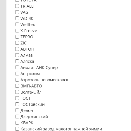
TRIALLI
VAG
WD-40
Welltex
X-Freeze
ZEPRO
ZIC
АВТОН
Алмаз
Аляска
Анолит АНК Супер
Астрохим
Аэрозоль новомосковск
ВМП-АВТО
Волга-Ойл
ГОСТ
ГОСТовский
Девон
Дзержинский
КВАРК
Казанский завод малотоннажной химии