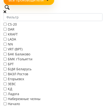
Все производители
CS-20
DAR
KRAFT
LADA
NN
VRT (ВРТ)
БАК Балаково
БМК гТольятти
БРТ
БЦМ Беларусь
ВАЗЛ Ростов
Егорьевск
ЗЕВС
КД
Ладога
Набережные челны
Начало