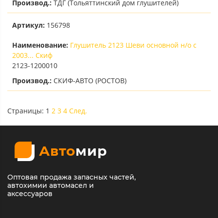
Производ.:
ТДГ (Тольяттинский дом глушителей)
Артикул:
156798
Наименование:
Глушитель 2123 Шеви основной н/о с
2003... Скиф
2123-1200010
Производ.:
СКИФ-АВТО (РОСТОВ)
Страницы:
1
2
3
4
След.
Авто
мир
Оптовая продажа запасных частей,
автохимии автомасел и
аксессуаров