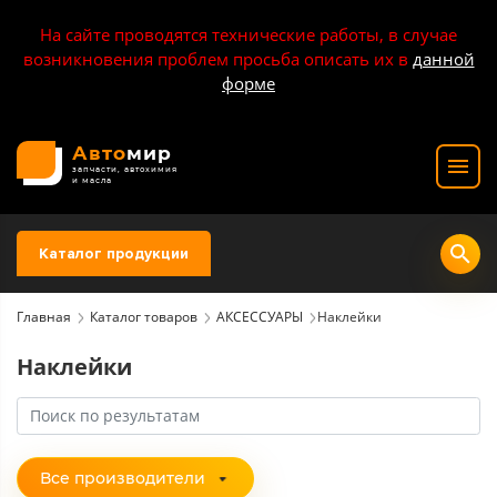
На сайте проводятся технические работы, в случае
возникновения проблем просьба описать их в
данной
форме
Авто
мир
запчасти, автохимия
и масла
Каталог продукции
Главная
Каталог товаров
АКСЕССУАРЫ
Наклейки
Наклейки
Все производители